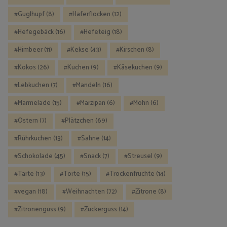
Guglhupf
(8)
Haferflocken
(12)
Hefegebäck
(16)
Hefeteig
(18)
Himbeer
(11)
Kekse
(43)
Kirschen
(8)
Kokos
(26)
Kuchen
(9)
Käsekuchen
(9)
Lebkuchen
(7)
Mandeln
(16)
Marmelade
(15)
Marzipan
(6)
Mohn
(6)
Ostern
(7)
Plätzchen
(69)
Rührkuchen
(13)
Sahne
(14)
Schokolade
(45)
Snack
(7)
Streusel
(9)
Tarte
(13)
Torte
(15)
Trockenfrüchte
(14)
vegan
(18)
Weihnachten
(72)
Zitrone
(8)
Zitronenguss
(9)
Zuckerguss
(14)