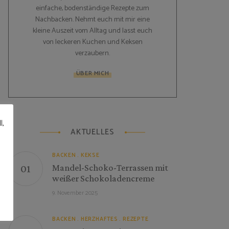
einfache, bodenständige Rezepte zum
Nachbacken. Nehmt euch mit mir eine
kleine Auszeit vom Alltag und lasst euch
von leckeren Kuchen und Keksen
verzaubern.
ÜBER MICH
l,
AKTUELLES
BACKEN
KEKSE
Mandel-Schoko-Terrassen mit
weißer Schokoladencreme
9. November 2025
BACKEN
HERZHAFTES
REZEPTE