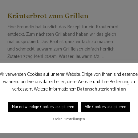
Kräuterbrot zum Grillen
Eine Freundin hat kürzlich das Rezept für ein Kräuterbrot
entdeckt. Zum nächsten Grillabend haben wir das gleich
mal ausprobiert. Das Brot ist ganz einfach zu machen
und schmeckt lauwarm zum Grillfleisch einfach herrlich.
Zutaten 375g Mehl 200ml Wasser, lauwarm 1/2 …
ir verwenden Cookies auf unserer Website. Einige von ihnen sind essenziel
während andere uns dabei helfen, diese Website und Ihre Bedienung zu
23. Juli 2016
WEITERLESEN
verbessern. Weitere Informationen:
Datenschutzrichtlinien
Nur notwendige Cookies akzeptieren
Alle Cookies akzeptieren
Cookie Einstellungen