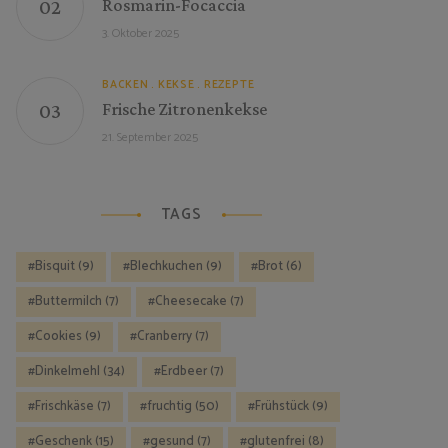
Rosmarin-Focaccia
3. Oktober 2025
BACKEN
KEKSE
REZEPTE
Frische Zitronenkekse
21. September 2025
TAGS
Bisquit
(9)
Blechkuchen
(9)
Brot
(6)
Buttermilch
(7)
Cheesecake
(7)
Cookies
(9)
Cranberry
(7)
Dinkelmehl
(34)
Erdbeer
(7)
Frischkäse
(7)
fruchtig
(50)
Frühstück
(9)
Geschenk
(15)
gesund
(7)
glutenfrei
(8)