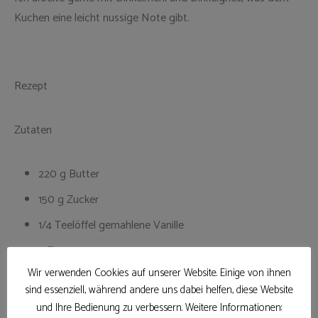
Kuchen eine leicht nussige Note gibt.
Rezept
Zutaten
220 g Butter
150 g Zucker
1/4 Teelöffel gemahlene Vanille
3 Eier
Wir verwenden Cookies auf unserer Website. Einige von ihnen
225 g Dinkelmehl (Type 630)
sind essenziell, während andere uns dabei helfen, diese Website
100 g Dinkelgries
und Ihre Bedienung zu verbessern. Weitere Informationen: