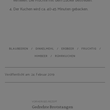
verteilen. Die Früchte mit dem Zucker bestreuen.
Der Kuchen wird ca. 40-45 Minuten gebacken.
BLAUBEEREN
DINKELMEHL
ERDBEER
FRUCHTIG
HIMBEER
RÜHRKUCHEN
Veröffentlicht am: 24. Februar 2019
Beitragsnavigation
VORHERIGES REZEPT
Gedrehte Brotstangen