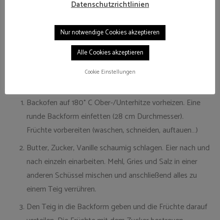
Datenschutzrichtlinien
1 Prise Salz
ca. 500 g gemischte Beeren
Nur notwendige Cookies akzeptieren
ca. 20 g Zucker zum Bestreuen
Alle Cookies akzeptieren
Zubereitung
Cookie Einstellungen
Backofen auf 180° C Ober-/Unterhitze vorheizen. Eine
runde Backform einfetten (28 cm Durchmesser).
Früchte vorbereiten (waschen, schneiden, auftauen…)
Butter, Zucker, Vanille schaumig schlagen. Eier nach und
nach einzeln einarbeiten. Mehl, Gries und Salz in einer
anderen Schüssel mischen und anschließend alles zu
einem Teig verrühren.
Den Teig in die Backform geben und die Früchte darauf