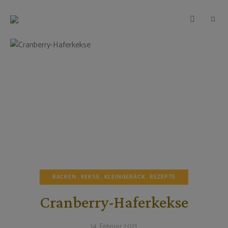
TEIGWUNDER
Backen
mit
Herz
und
Leidenschaft
BACKEN
KEKSE
KLEINGEBÄCK
REZEPTE
Cranberry-Haferkekse
14. Februar 2021