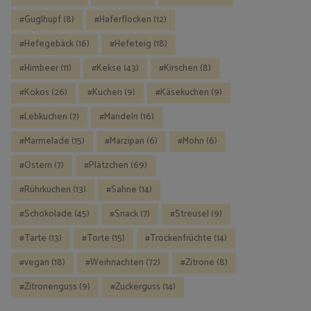
Guglhupf
(8)
Haferflocken
(12)
Hefegebäck
(16)
Hefeteig
(18)
Himbeer
(11)
Kekse
(43)
Kirschen
(8)
Kokos
(26)
Kuchen
(9)
Käsekuchen
(9)
Lebkuchen
(7)
Mandeln
(16)
Marmelade
(15)
Marzipan
(6)
Mohn
(6)
Ostern
(7)
Plätzchen
(69)
Rührkuchen
(13)
Sahne
(14)
Schokolade
(45)
Snack
(7)
Streusel
(9)
Tarte
(13)
Torte
(15)
Trockenfrüchte
(14)
vegan
(18)
Weihnachten
(72)
Zitrone
(8)
Zitronenguss
(9)
Zuckerguss
(14)