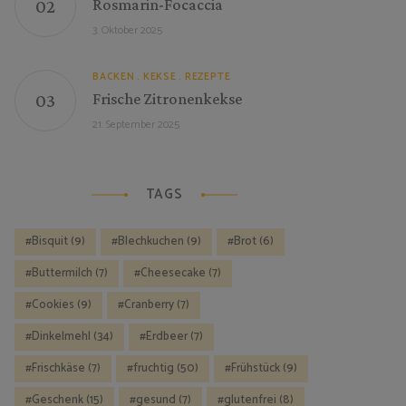
Rosmarin-Focaccia
3. Oktober 2025
BACKEN
KEKSE
REZEPTE
Frische Zitronenkekse
21. September 2025
TAGS
Bisquit
(9)
Blechkuchen
(9)
Brot
(6)
Buttermilch
(7)
Cheesecake
(7)
Cookies
(9)
Cranberry
(7)
Dinkelmehl
(34)
Erdbeer
(7)
Frischkäse
(7)
fruchtig
(50)
Frühstück
(9)
Geschenk
(15)
gesund
(7)
glutenfrei
(8)