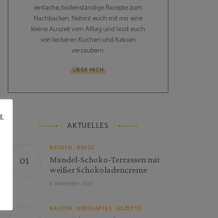
einfache, bodenständige Rezepte zum
Nachbacken. Nehmt euch mit mir eine
kleine Auszeit vom Alltag und lasst euch
von leckeren Kuchen und Keksen
verzaubern.
ÜBER MICH
l,
AKTUELLES
BACKEN
KEKSE
Mandel-Schoko-Terrassen mit
weißer Schokoladencreme
9. November 2025
BACKEN
HERZHAFTES
REZEPTE