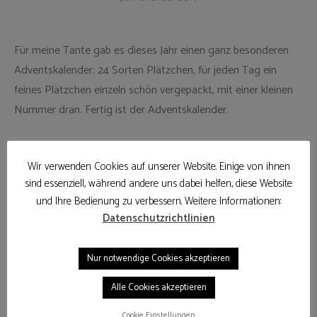
Für meine Tante gab es dieses Jahr einen ganz besonderen
Adventskalender: 24 Sorten Plätzchen, für jeden Tag ein
feines Plätzchen einzeln schön vergepackt, mit einer kleinen
Nummer dran. Fertig ist der Adventskalender.
Wir verwenden Cookies auf unserer Website. Einige von ihnen
sind essenziell, während andere uns dabei helfen, diese Website
und Ihre Bedienung zu verbessern. Weitere Informationen:
Datenschutzrichtlinien
Nur notwendige Cookies akzeptieren
GESCHENK
PLÄTZCHEN
WEIHNACHTEN
Alle Cookies akzeptieren
Cookie Einstellungen