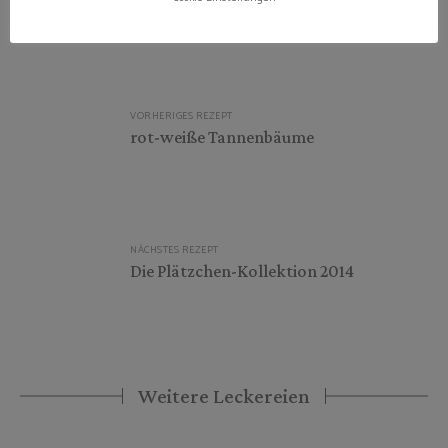
Veröffentlicht am: 30. November 2014
Beitragsnavigation
VORHERIGES REZEPT
rot-weiße Tannenbäume
NÄCHSTES REZEPT
Die Plätzchen-Kollektion 2014
Weitere Leckereien