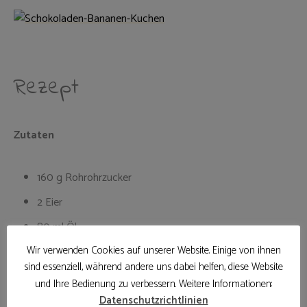
Rezept
Zutaten
160 g Rohrohrzucker
2 Eier
80 ml Öl
Wir verwenden Cookies auf unserer Website. Einige von ihnen
1 1/2 reife Bananen
sind essenziell, während andere uns dabei helfen, diese Website
1 Teelöffel Vanille
und Ihre Bedienung zu verbessern. Weitere Informationen:
180 g Dinkelmehl
Datenschutzrichtlinien