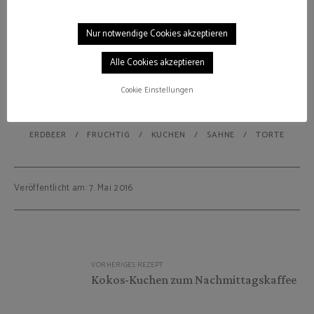
Nur notwendige Cookies akzeptieren
Alle Cookies akzeptieren
Cookie Einstellungen
ERDBEER
FRUCHTIG
KUCHEN
SAHNE
TORTE
Veröffentlicht am: 7. Mai 2016
Beitragsnavigation
VORHERIGES REZEPT
Kokos-Kuchen zum Nachmittagskaffee