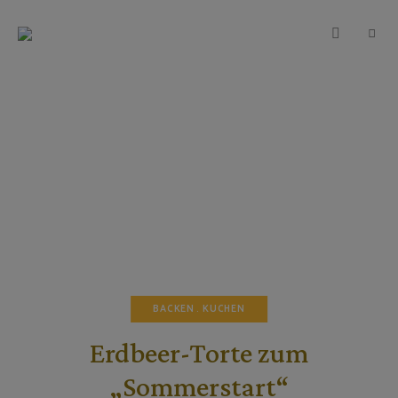
TEIGWUNDER
Backen
mit
Herz
und
Leidenschaft
BACKEN
KUCHEN
Erdbeer-Torte zum
„Sommerstart“