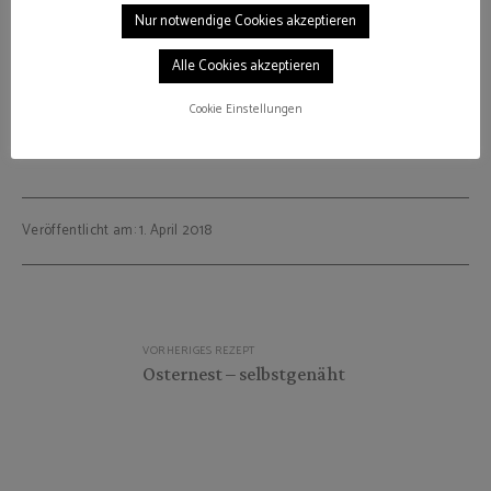
Nur notwendige Cookies akzeptieren
Alle Cookies akzeptieren
Cookie Einstellungen
CLEANEATING
CUPCAKE
GESUND
KAROTTEN
KOKOS
MUFFINS
Veröffentlicht am: 1. April 2018
Beitragsnavigation
VORHERIGES REZEPT
Osternest – selbstgenäht