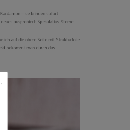
 Kardamon – sie bringen sofort
 neues ausprobiert: Spekulatius-Sterne
ich auf die obere Seite mit Strukturfolie
Effekt bekommt man durch das
l,