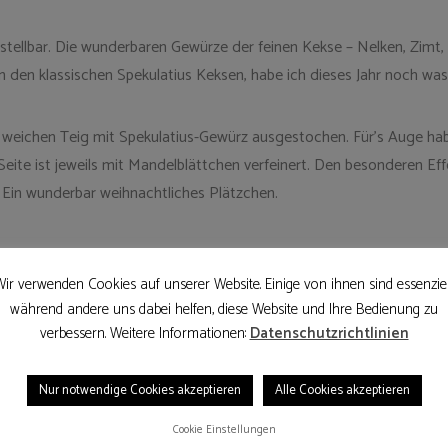
stellbar. Die wunderbaren Gewürze der feinen Kekse – Nelken, Zimt,
den klassischen Spekulatius Keksen, habe ich dieses Jahr noch was
weichen Teig mit Spekulatius-Gewürz ausgestochen. Für’s Auge habe 
Seite ist jeweils mit Mandelblättchen verfeinert. Den besonderen 
Ein wunderbar weihnachtliches Plätzchen.
ir verwenden Cookies auf unserer Website. Einige von ihnen sind essenziel
während andere uns dabei helfen, diese Website und Ihre Bedienung zu
verbessern. Weitere Informationen:
Datenschutzrichtlinien
Nur notwendige Cookies akzeptieren
Alle Cookies akzeptieren
Cookie Einstellungen