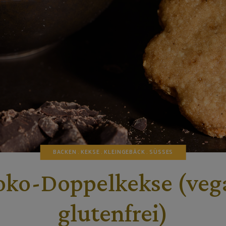
BACKEN
KEKSE
KLEINGEBÄCK
SÜSSES
oko-Doppelkekse (veg
glutenfrei)