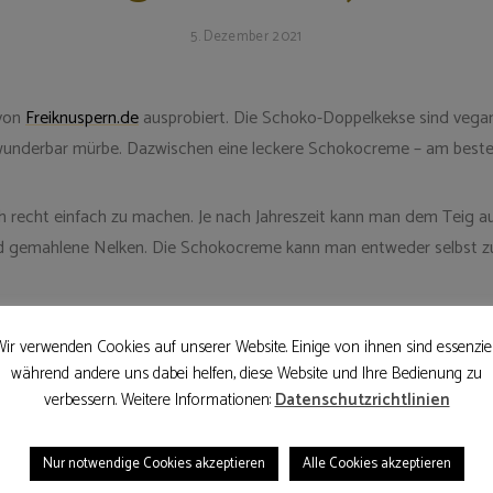
5. Dezember 2021
 von
Freiknuspern.de
ausprobiert. Die Schoko-Doppelkekse sind vegan &
underbar mürbe. Dazwischen eine leckere Schokocreme – am besten Z
recht einfach zu machen. Je nach Jahreszeit kann man dem Teig au
d gemahlene Nelken. Die Schokocreme kann man entweder selbst zub
ir verwenden Cookies auf unserer Website. Einige von ihnen sind essenziel
während andere uns dabei helfen, diese Website und Ihre Bedienung zu
verbessern. Weitere Informationen:
Datenschutzrichtlinien
Nur notwendige Cookies akzeptieren
Alle Cookies akzeptieren