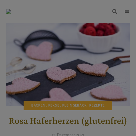
TEIGWUNDER
Backen
mit
Herz
und
Leidenschaft
BACKEN
KEKSE
KLEINGEBÄCK
REZEPTE
Rosa Haferherzen (glutenfrei)
12. Dezember 2021