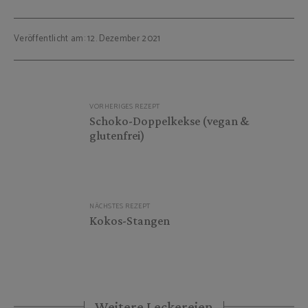
Veröffentlicht am: 12. Dezember 2021
Beitragsnavigation
VORHERIGES REZEPT
Schoko-Doppelkekse (vegan &
glutenfrei)
NÄCHSTES REZEPT
Kokos-Stangen
Weitere Leckereien