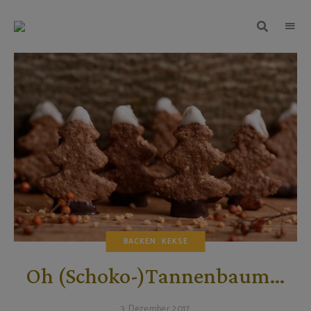
TEIGWUNDER
Backen
mit
Herz
und
Leidenschaft
BACKEN
KEKSE
Oh (Schoko-)Tannenbaum…
3. Dezember 2017