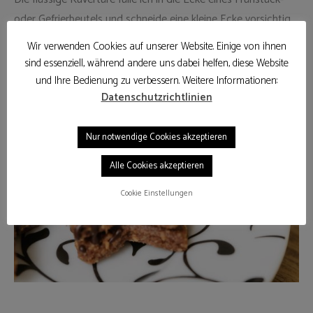
oder Gefrierbeutels und schneide eine kleine Ecke vorsichtig
ab. Damit lässt sich die Schokolade wunderbar fein auf den
Wir verwenden Cookies auf unserer Website. Einige von ihnen
Plätzchen verteilen.
sind essenziell, während andere uns dabei helfen, diese Website
und Ihre Bedienung zu verbessern. Weitere Informationen:
Datenschutzrichtlinien
Nur notwendige Cookies akzeptieren
Alle Cookies akzeptieren
Cookie Einstellungen