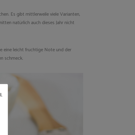
n. Es gibt mittlerweile viele Varianten,
ten natürlich auch dieses Jahr nicht
e eine leicht fruchtige Note und der
ten schmeck.
l,