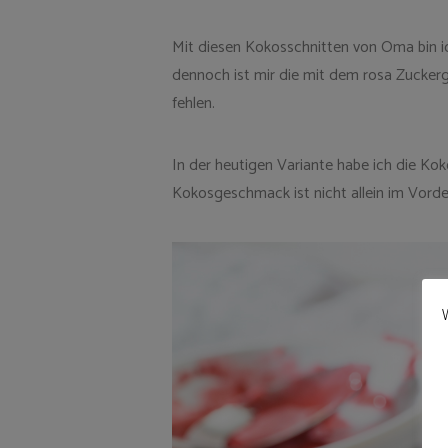
Mit diesen Kokosschnitten von Oma bin ic
dennoch ist mir die mit dem rosa Zuckerg
fehlen.
In der heutigen Variante habe ich die Ko
Kokosgeschmack ist nicht allein im Vorde
W