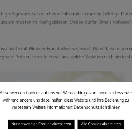
h groß geworden. Noch heute zählen sie zu meinen Lieblings-Plätzche
uss am meisten im Kopf geblieben. Und so dürfen Oma’s Kokosschnit
kosschnitte mit Himbeer-Fruchtpulver verfeinert. Damit bekommen si
rgrund. Probiert es einfach mal aus, welche Variation euch am bes
ir verwenden Cookies auf unserer Website. Einige von ihnen sind essenziel
während andere uns dabei helfen, diese Website und Ihre Bedienung zu
verbessern. Weitere Informationen:
Datenschutzrichtlinien
Nur notwendige Cookies akzeptieren
Alle Cookies akzeptieren