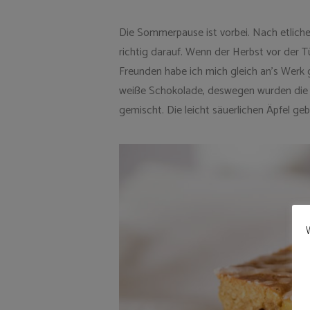
Die Sommerpause ist vorbei. Nach etliche
richtig darauf. Wenn der Herbst vor der T
Freunden habe ich mich gleich an’s Werk 
weiße Schokolade, deswegen wurden die B
gemischt. Die leicht säuerlichen Äpfel g
W