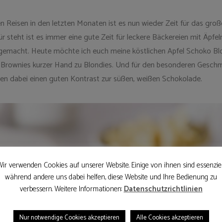
n Reisen in den letzten Monaten ist es nun wieder Zeit für das gro
ür steht ist es immer eine gute Zeit für leckere Bäckereien mit Äpfe
gemacht. Heute möchte ich euch meine köstlichen Apfel Schoko Blon
rownies kurzer Hand zu Blondies. Und für den besonderen Geschma
eben dabei einen guten Kontrast zur süßen, weißen Schokolade.
ir verwenden Cookies auf unserer Website. Einige von ihnen sind essenziel
während andere uns dabei helfen, diese Website und Ihre Bedienung zu
verbessern. Weitere Informationen:
Datenschutzrichtlinien
Nur notwendige Cookies akzeptieren
Alle Cookies akzeptieren