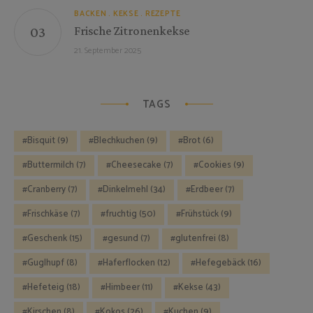
BACKEN
KEKSE
REZEPTE
Frische Zitronenkekse
21. September 2025
TAGS
Bisquit
(9)
Blechkuchen
(9)
Brot
(6)
Buttermilch
(7)
Cheesecake
(7)
Cookies
(9)
Cranberry
(7)
Dinkelmehl
(34)
Erdbeer
(7)
Frischkäse
(7)
fruchtig
(50)
Frühstück
(9)
Geschenk
(15)
gesund
(7)
glutenfrei
(8)
Guglhupf
(8)
Haferflocken
(12)
Hefegebäck
(16)
Hefeteig
(18)
Himbeer
(11)
Kekse
(43)
Kirschen
(8)
Kokos
(26)
Kuchen
(9)