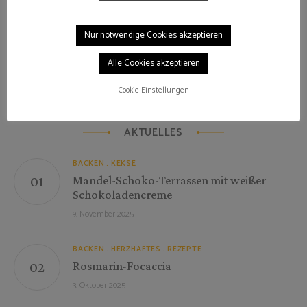
Nehmt euch mit mir eine kleine Auszeit vom Alltag und lasst
euch von leckeren Kuchen und Keksen verzaubern.
Nur notwendige Cookies akzeptieren
ÜBER MICH
Alle Cookies akzeptieren
Cookie Einstellungen
AKTUELLES
BACKEN
KEKSE
Mandel-Schoko-Terrassen mit weißer
Schokoladencreme
9. November 2025
BACKEN
HERZHAFTES
REZEPTE
Rosmarin-Focaccia
3. Oktober 2025