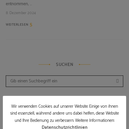
entnommen, …
8. Dezember 2024
WEITERLESEN
SUCHEN
Such
Search
for:
Wir verwenden Cookies auf unserer Website. Einige von ihnen
sind essenziell, während andere uns dabei helfen, diese Website
und Ihre Bedienung zu verbessern. Weitere Informationen:
Hallo, ich bin Sandra - leidenschaftliche Hobbybäckerin. Bei mir
Datenschutzrichtlinien
findet ihr einfache, bodenständige Rezepte zum Nachbacken.