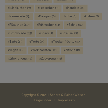
Käsekuchen
(9)
Lebkuchen
(7)
Mandeln
(16)
Marmelade
(15)
Marzipan
(6)
Mohn
(6)
Ostern
(7)
Plätzchen
(69)
Rührkuchen
(13)
Sahne
(14)
Schokolade
(45)
Snack
(7)
Streusel
(9)
Tarte
(13)
Torte
(15)
Trockenfrüchte
(14)
vegan
(18)
Weihnachten
(72)
Zitrone
(8)
Zitronenguss
(9)
Zuckerguss
(14)
Copyright © 2023 | Sandra & Rainer Weiser -
Teigwunder |
Impressum